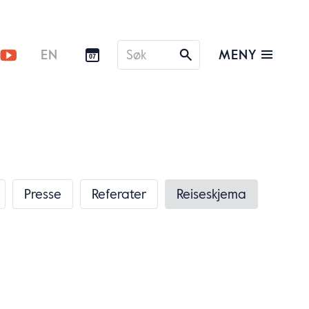
Søk
MENY
EN
07
etter
Presse
Referater
Reiseskjema