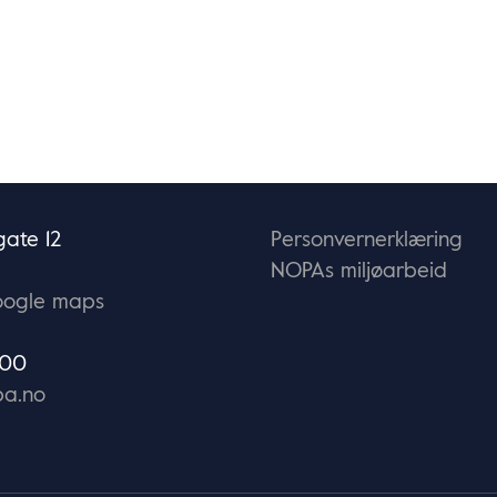
ate 12
Personvernerklæring
NOPAs miljøarbeid
oogle maps
 00
a.no