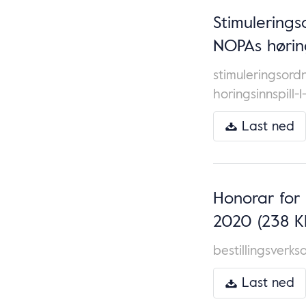
Stimulerings
NOPAs hørin
stimuleringsord
horingsinnspill-1
Last ned
Honorar for 
2020
(238 K
bestillingsverk
Last ned