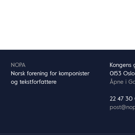
i
innlegg
NOPA
Kongens g
Norsk forening for komponister
0153 Oslo
og tekstforfattere
Åpne i G
22 47 30
post@nop