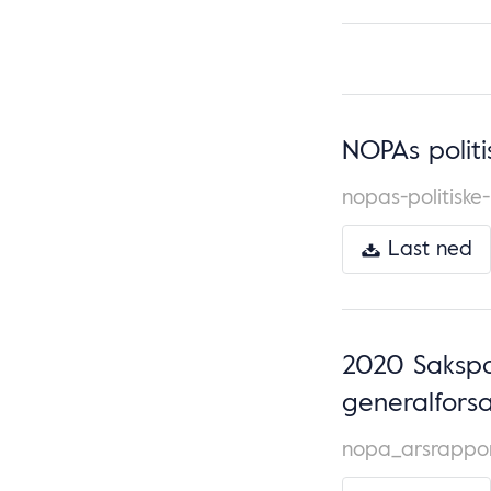
NOPAs polit
nopas-politisk
Last ned
2020 Sakspa
generalforsa
nopa_arsrappor