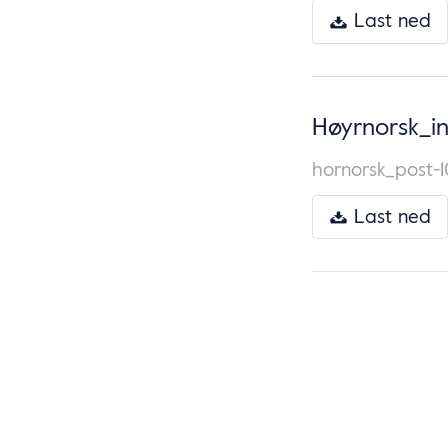
Last ned
Høyrnorsk_i
hornorsk_post-1
Last ned
Naviger