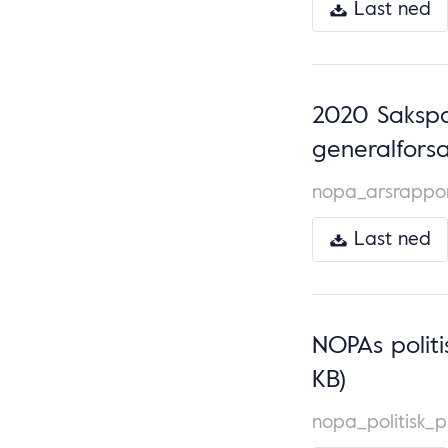
Last ned
2020 Sakspa
generalforsa
nopa_arsrappo
Last ned
NOPAs polit
KB)
nopa_politisk_