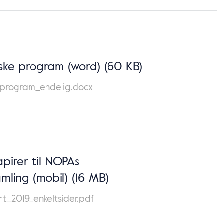
iske program (word)
(60 KB)
e-program_endelig.docx
pirer til NOPAs
mling (mobil)
(16 MB)
t_2019_enkeltsider.pdf