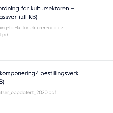
ordning for kultursektoren –
gssvar
(211 KB)
ning-for-kultursektoren-nopas-
-1.pdf
komponering/ bestillingsverk
B)
satser_oppdatert_2020.pdf