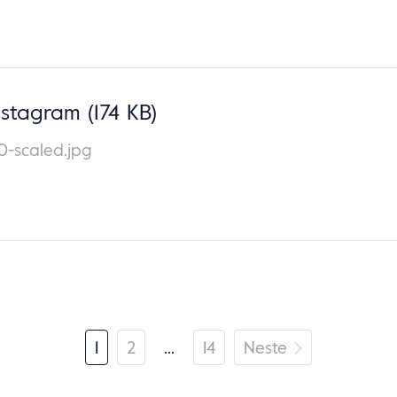
nstagram
(174 KB)
0-scaled.jpg
1
2
…
14
Neste