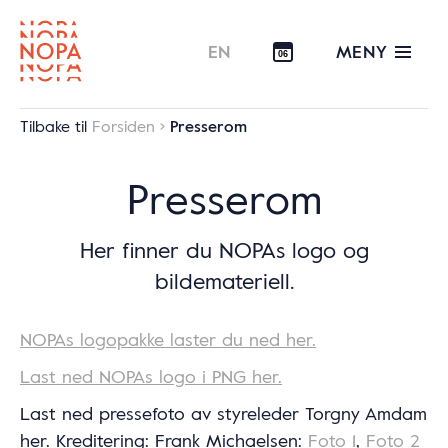
MENY
EN
06
Tilbake til
Forsiden
Presserom
Presserom
Her finner du NOPAs logo og
bildemateriell.
NOPAs logopakke laster du ned her.
Last ned NOPAs logo i PNG her.
Last ned pressefoto av styreleder Torgny Amdam
her. Kreditering: Frank Michaelsen:
Foto 1
,
Foto 2