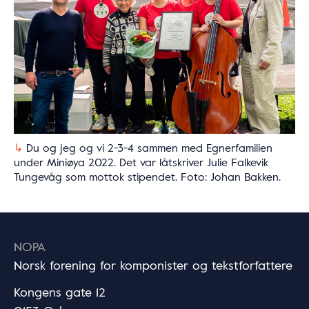
Du og jeg og vi 2-3-4 sammen med Egnerfamilien
under Miniøya 2022. Det var låtskriver Julie Falkevik
Tungevåg som mottok stipendet. Foto: Johan Bakken.
NOPA
Norsk forening for komponister og tekstforfattere
Kongens gate 12