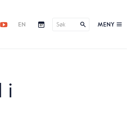
Søk
MENY
EN
07
etter
 i