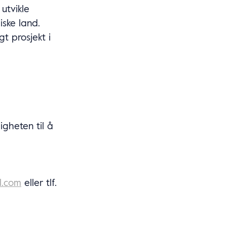
utvikle
ske land.
t prosjekt i
gheten til å
l.com
eller tlf.