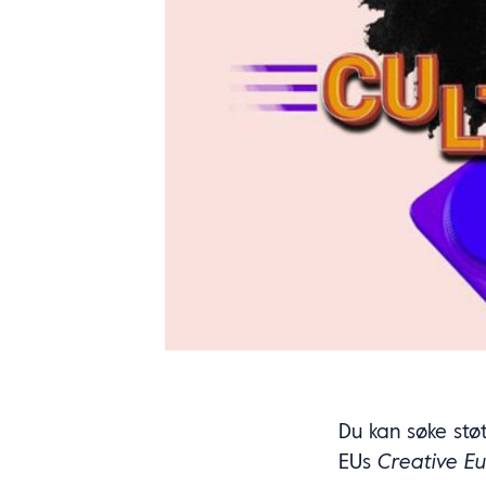
Du kan søke stø
EUs
Creative E