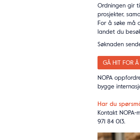
Ordningen gir ti
prosjekter, sam
For å søke må d
landet du besøk
Søknaden sendes
GÅ HIT FOR Å
NOPA oppfordrer
bygge internasj
Har du spørsm
Kontakt NOPA-
971 84 013.