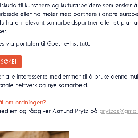
lskudd til kunstnere og kulturarbeidere som ønsker å 
arbeide eller ha møter med partnere i andre europei
u ha en relevant samarbeidspartner eller et planlag
er.
 via portalen til Goethe-Institutt:
 SØKE!
 alle interesserte medlemmer til å bruke denne muli
onale nettverk og nye samarbeid.
ål om ordningen?
medlem og rådgiver Åsmund Prytz på
prytzas@gmai