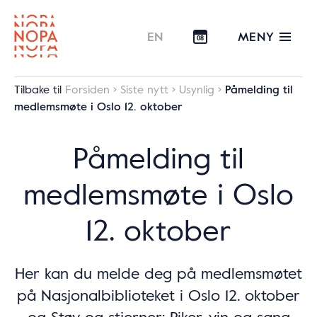
MENY
EN
08
Tilbake til
Forsiden
Siste nytt
Usynlig
Påmelding til
medlemsmøte i Oslo 12. oktober
Påmelding til
medlemsmøte i Oslo
12. oktober
Her kan du melde deg på medlemsmøtet
på Nasjonalbiblioteket i Oslo 12. oktober
og Støv og stjerner: Piker, vin og sang