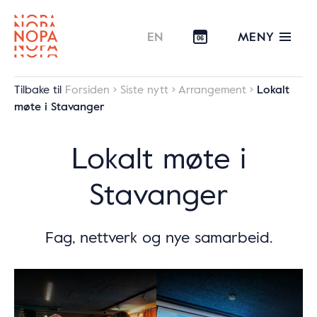
MENY
EN
06
Tilbake til
Forsiden
Siste nytt
Arrangement
Lokalt
møte i Stavanger
Lokalt møte i
Stavanger
Fag, nettverk og nye samarbeid.