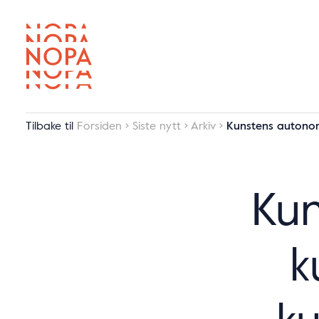
Tilbake til
Forsiden
Siste nytt
Arkiv
Kunstens autonom
Ku
k
k