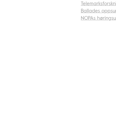
Telemarksforskn
Ballades oppsu
NOPAs høringsut