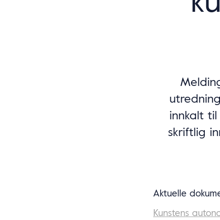
Melding
utredning
innkalt t
skriftlig 
Aktuelle dokume
Kunstens autono