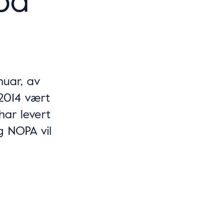
nuar, av
 2014 vært
har levert
og NOPA vil