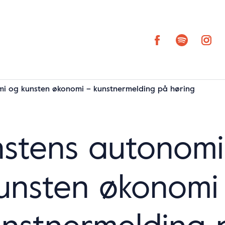
i og kunsten økonomi – kunstnermelding på høring
nstens autonomi
unsten økonomi
unstnermelding 