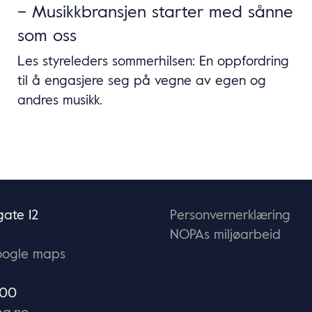
– Musikkbransjen starter med sånne
som oss
Les styreleders sommerhilsen: En oppfordring
til å engasjere seg på vegne av egen og
andres musikk.
ate 12
Personvernerklæring
NOPAs miljøarbeid
oogle maps
 00