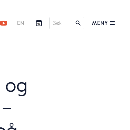
Søk
MENY
EN
07
etter
 og
 –
på