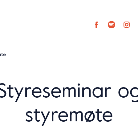
øte
Styreseminar o
styremøte