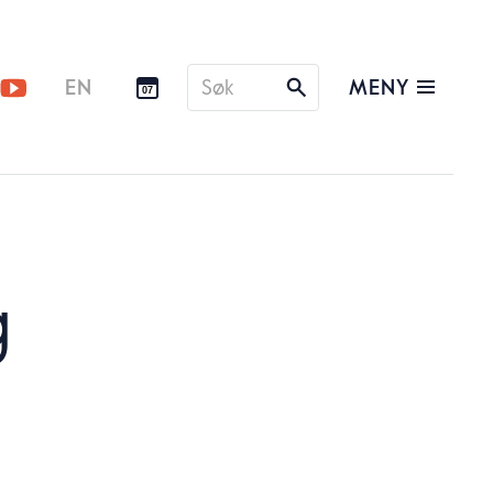
Søk
MENY
EN
07
etter
g