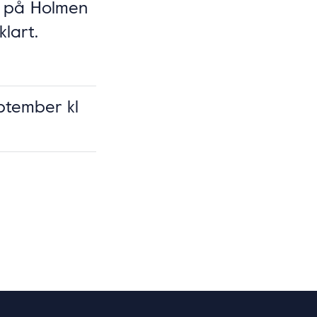
e på Holmen
klart.
ptember kl