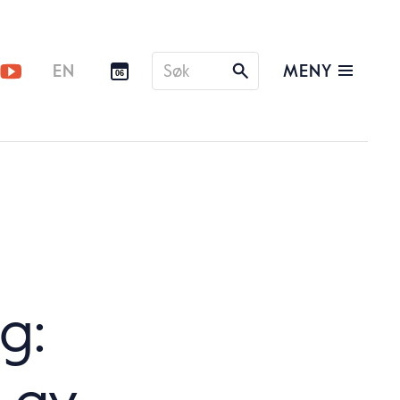
Søk
MENY
EN
06
etter
g:
g av