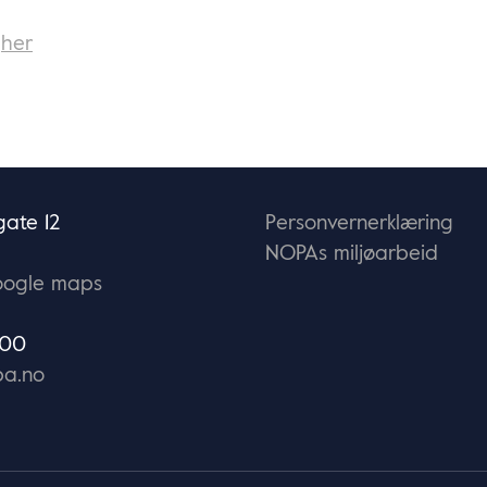
k
her
ate 12
Personvernerklæring
NOPAs miljøarbeid
oogle maps
 00
a.no