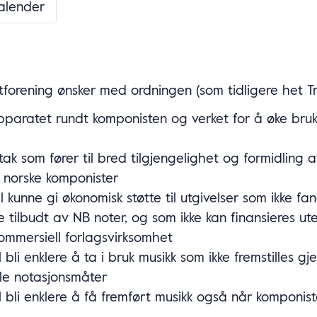
kalender
forening ønsker med ordningen (som tidligere het Tr
pparatet rundt komponisten og verket for å øke bru
ltak som fører til bred tilgjengelighet og formidling 
 norske komponister
l kunne gi økonomisk støtte til utgivelser som ikke f
 tilbudt av NB noter, og som ikke kan finansieres ut
mmersiell forlagsvirksomhet
l bli enklere å ta i bruk musikk som ikke fremstilles g
lle notasjonsmåter
l bli enklere å få fremført musikk også når komponiste