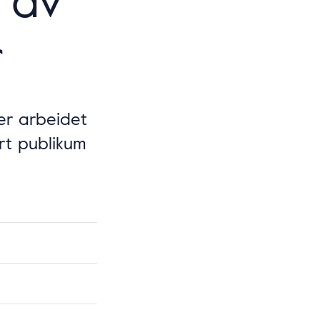
r
er arbeidet
rt publikum