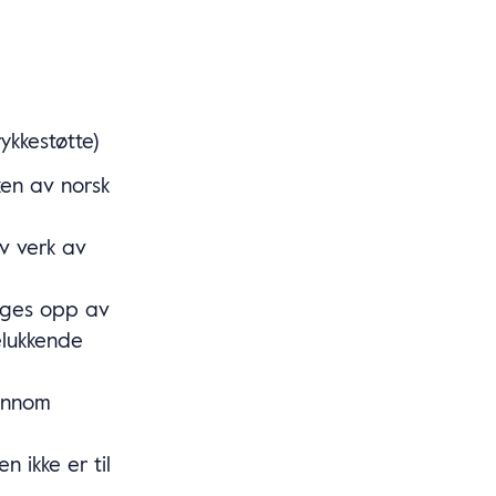
ykkestøtte)
ken av norsk
av verk av
anges opp av
elukkende
jennom
n ikke er til