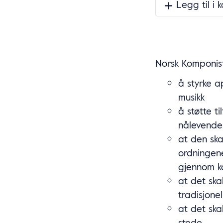
Legg til i 
Norsk Komponist
å styrke a
musikk
å støtte ti
nålevende
at den ska
ordningene
gjennom ko
at det ska
tradisjone
at det ska
stede