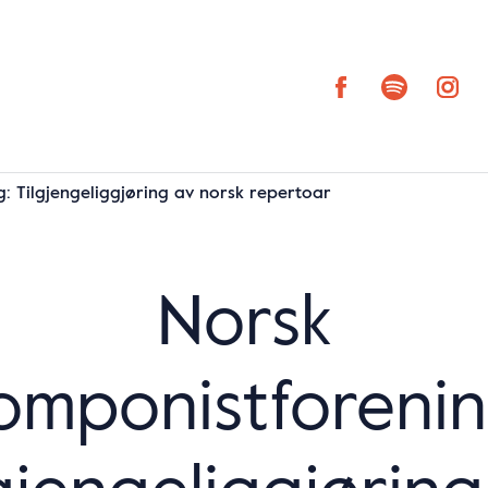
: Tilgjengeliggjøring av norsk repertoar
Norsk
omponistforenin
gjengeliggjørin