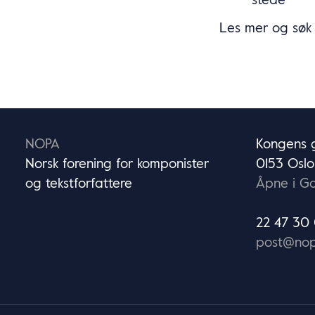
Les mer og sø
NOPA
Kongens g
Norsk forening for komponister
0153 Oslo
og tekstforfattere
Åpne i G
22 47 30
post@nop