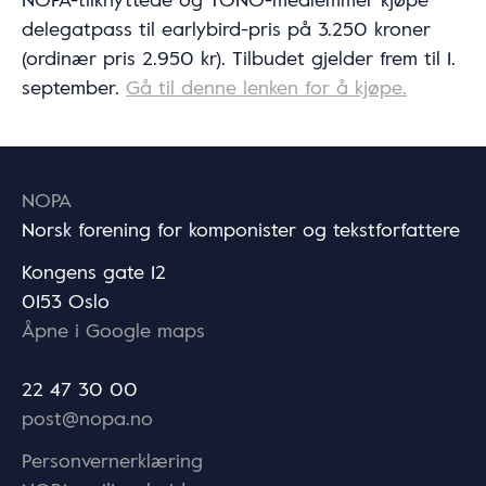
delegatpass til earlybird-pris på 3.250 kroner
(ordinær pris 2.950 kr). Tilbudet gjelder frem til 1.
september.
Gå til denne lenken for å kjøpe.
NOPA
Norsk forening for komponister og tekstforfattere
Kongens gate 12
0153 Oslo
Åpne i Google maps
22 47 30 00
post@nopa.no
Personvernerklæring