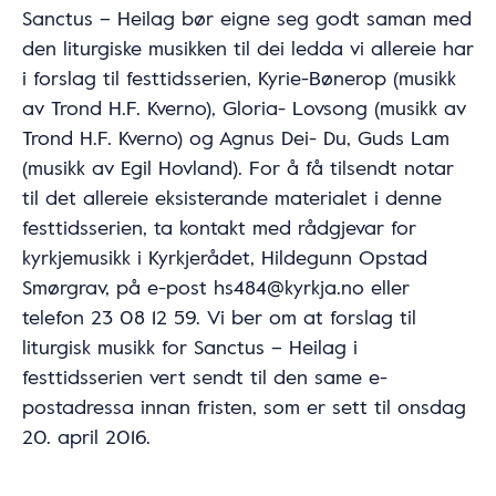
Sanctus – Heilag bør eigne seg godt saman med
den liturgiske musikken til dei ledda vi allereie har
i forslag til festtidsserien, Kyrie-Bønerop (musikk
av Trond H.F. Kverno), Gloria- Lovsong (musikk av
Trond H.F. Kverno) og Agnus Dei- Du, Guds Lam
(musikk av Egil Hovland). For å få tilsendt notar
til det allereie eksisterande materialet i denne
festtidsserien, ta kontakt med rådgjevar for
kyrkjemusikk i Kyrkjerådet, Hildegunn Opstad
Smørgrav, på e-post hs484@kyrkja.no eller
telefon 23 08 12 59. Vi ber om at forslag til
liturgisk musikk for Sanctus – Heilag i
festtidsserien vert sendt til den same e-
postadressa innan fristen, som er sett til onsdag
20. april 2016.