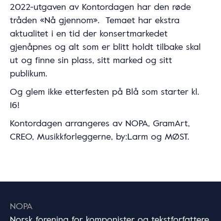
2022-utgaven av Kontordagen har den røde
tråden «Nå gjennom».
Temaet har ekstra
aktualitet i en tid der konsertmarkedet
gjenåpnes og alt som er blitt holdt tilbake skal
ut og finne sin plass, sitt marked og sitt
publikum.
Og glem ikke etterfesten på Blå som starter kl.
16!
Kontordagen arrangeres av NOPA, GramArt,
CREO, Musikkforleggerne, by:Larm og MØST.
NOPA
Norsk forening for komponister og tekstforfattere