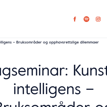
elligens – Bruksområder og opphavsrettslige dilemmaer
gseminar: Kuns
intelligens –
Bruksområder o