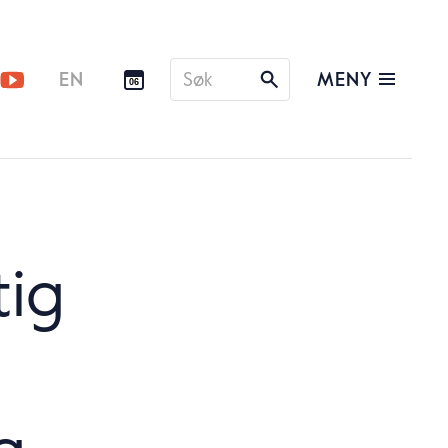
Søk
MENY
EN
06
etter
tig
g