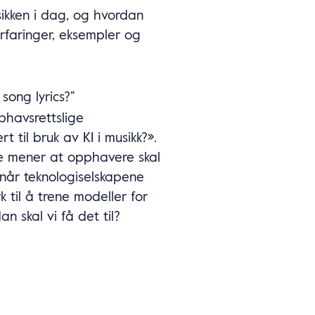
sikken i dag, og hvordan
Erfaringer, eksempler og
 song lyrics?”
phavsrettslige
rt til bruk av KI i musikk?».
e mener at opphavere skal
 når teknologiselskapene
k til å trene modeller for
an skal vi få det til?