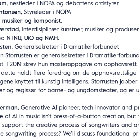
am,
nestleder i NOPA og debattens ordstyrer.
Antonsen,
Styreleder i NOPA
 musiker og komponist.
Wærstad,
Interdisiplinær kunstner, musiker og produse
ved
NTNU, UiO og NMH.
usten,
Generalsekretær i Dramatikerforbundet
n Storrusten er generalsekretær i Dramatikerforbund
ist. I 2019 skrev hun masteroppgave om opphavsrett 
 dette holdt flere foredrag om de opphavsrettslige
ngene knyttet til kunstig intelligens. Storrusten jobb
er og regissør for barne- og ungdomsteater, og er 
kerman,
Generative AI pioneer, tech innovator and pr
e of AI in music isn’t press-of-a-button creation, but
y support the creative process of songwriters and ar
the songwriting process? We’ll discuss foundational pr