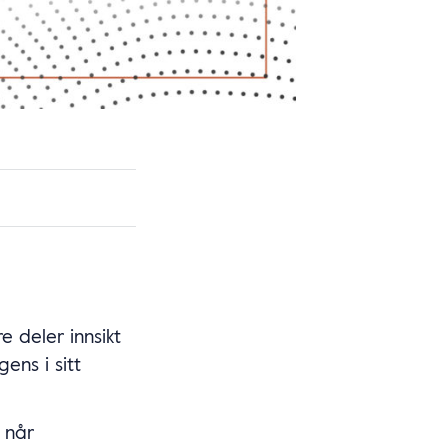
e deler innsikt
ens i sitt
 når