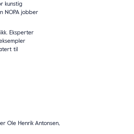
r kunstig
dan NOPA jobber
kk. Eksperter
 eksempler
ert til
er Ole Henrik Antonsen,