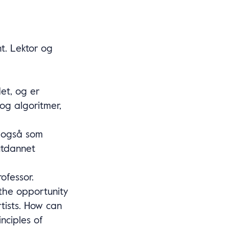
nt. Lektor og
et, og er
og algoritmer,
er også som
utdannet
ofessor.
 the opportunity
tists. How can
inciples of