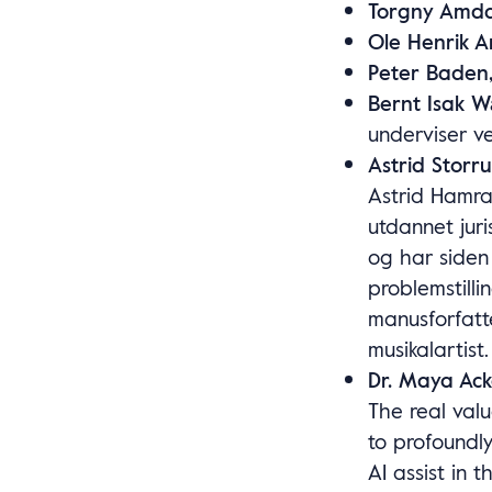
Torgny Amd
Ole Henrik 
Peter Baden,
Bernt Isak 
underviser 
Astrid Storr
Astrid Hamra
utdannet jur
og har siden
problemstilli
manusforfatt
musikalartist.
Dr. Maya Ac
The real valu
to profoundl
AI assist in 