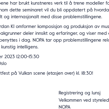
ene har brukt kunstneres verk til å trene modeller fo
ennom dette seminaret vil du bli oppdatert på hvor
alt og internasjonalt med disse problemstillingene.
ordan KI omformer komposisjon og produksjon av musi
 bakgrunner deler innsikt og erfaringer, og viser med
benyttes i dag. NOPA tar opp problemstillingene relat
unstig intelligens.
r 2023 12:00-15:30
Oslo
fest på Vulkan scene (etasjen over) kl. 18:30!
Registrering og lunsj
Velkommen ved styreled
NOPA