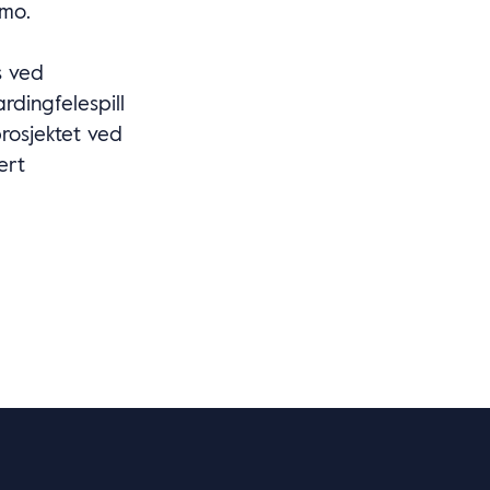
emo.
s ved
rdingfelespill
prosjektet ved
ert