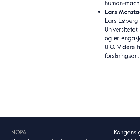
human-machin
Lars Monsta
Lars Løberg 
Universitetet
og er engasje
UiO. Videre 
forskningsart
NOPA
Kongens g