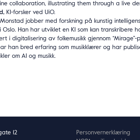
e collaboration, illustrating them through a live d
d,
KI-forsker ved UiO.
Monstad jobber med forskning på kunstig intelligen
 i Oslo. Han har utviklet en KI som kan transkribere ha
rt i digitalisering av folkemusikk gjennom “Mirage”-
har han bred erfaring som musikklærer og har publis
ikler om AI og musikk.
ate 12
Personvernerklæring