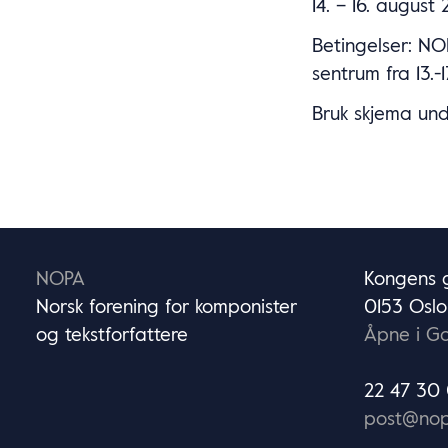
14. – 16. august
Betingelser: NOP
sentrum fra 13.-
Bruk skjema unde
NOPA
Kongens g
Norsk forening for komponister
0153 Oslo
og tekstforfattere
Åpne i G
22 47 30
post@nop