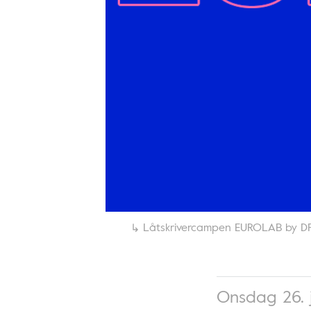
Låtskrivercampen EUROLAB by DPA 
Onsdag 26. 