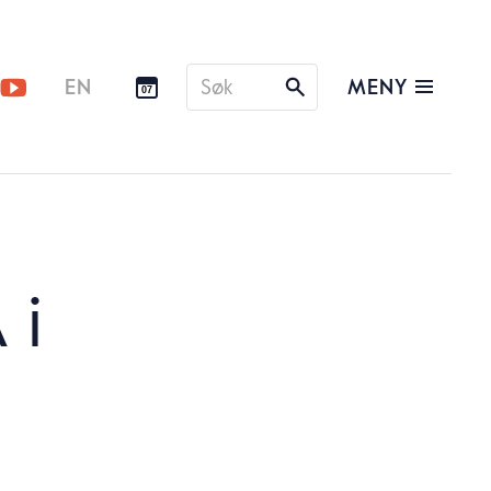
Søk
MENY
EN
07
etter
 i