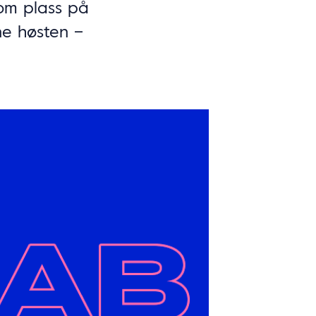
 om plass på
e høsten –