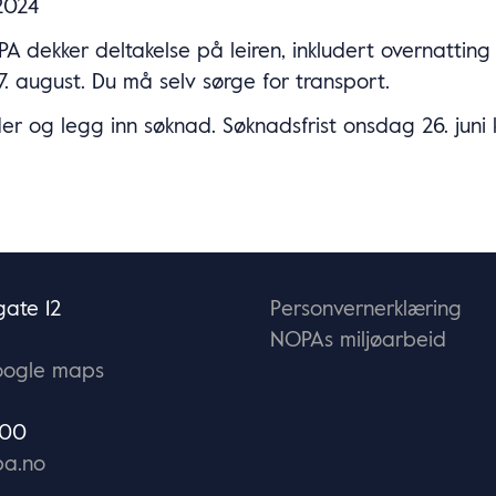
 2024
A dekker deltakelse på leiren, inkludert overnatting
17. august. Du må selv sørge for transport.
r og legg inn søknad. Søknadsfrist onsdag 26. juni kl
ate 12
Personvernerklæring
NOPAs miljøarbeid
oogle maps
 00
a.no