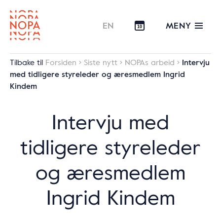
MENY
EN
10
Tilbake til
Forsiden
Siste nytt
NOPAs arbeid
Intervju
med tidligere styreleder og æresmedlem Ingrid
Kindem
Intervju med
tidligere styreleder
og æresmedlem
Ingrid Kindem