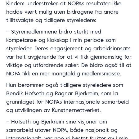
Kindem understreker at NOPAs resultater ikke
hadde vært mulig uten bidragene fra andre
tillitsvalgte og tidligere styreledere:
– Styremedlemmene bidro sterkt med
kompetanse og klokskap i min periode som
styreleder. Deres engasjement og arbeidsinnsats
var helt avgjørende for at vi fikk gjennomslag for
viktige og utfordrende saker. De bidro også til at
NOPA fikk en mer mangfoldig medlemsmasse.
Hun berømmer også tidligere styreledere som
Bendik Hofseth og Ragnar Bjerkreim, som la
grunnlaget for NOPAs internasjonale samarbeid
og utviklingen av Kunstnernettverket.
– Hofseth og Bjerkreim sine visjoner om
samarbeid utover NOPA, både nasjonalt og
internasjonalt, var noe vi høstet frukter av i min